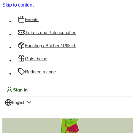
Skip to content
Events
Tickets und Patenschaften
Fanshop / Bücher / Plüsch
Gutscheine
Redeem a code
Sign in
English