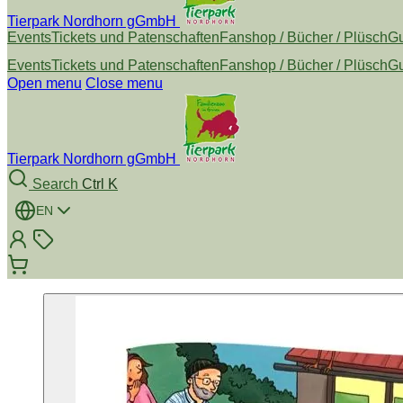
Tierpark Nordhorn gGmbH
Events
Tickets und Patenschaften
Fanshop / Bücher / Plüsch
Gu
Events
Tickets und Patenschaften
Fanshop / Bücher / Plüsch
Gu
Open menu
Close menu
Tierpark Nordhorn gGmbH
Search
Ctrl K
EN