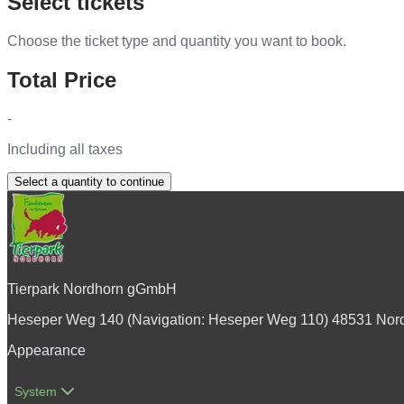
Select tickets
Choose the ticket type and quantity you want to book.
Total Price
-
Including all taxes
Select a quantity to continue
Tierpark Nordhorn gGmbH
Heseper Weg 140 (Navigation: Heseper Weg 110) 48531 Nor
Appearance
System