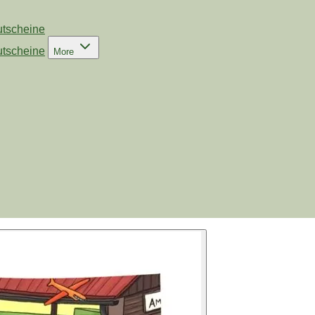
tscheine
tscheine
More