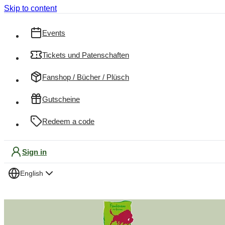
Skip to content
Events
Tickets und Patenschaften
Fanshop / Bücher / Plüsch
Gutscheine
Redeem a code
Sign in
English