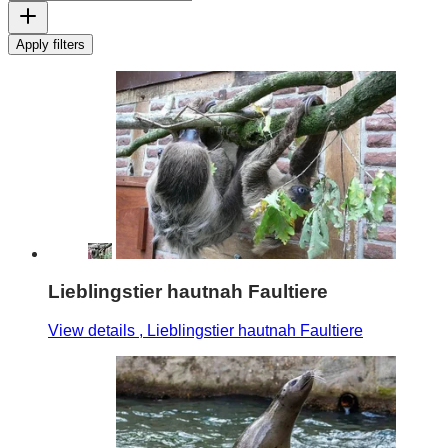
Apply filters
Lieblingstier hautnah Faultiere
View details
, Lieblingstier hautnah Faultiere