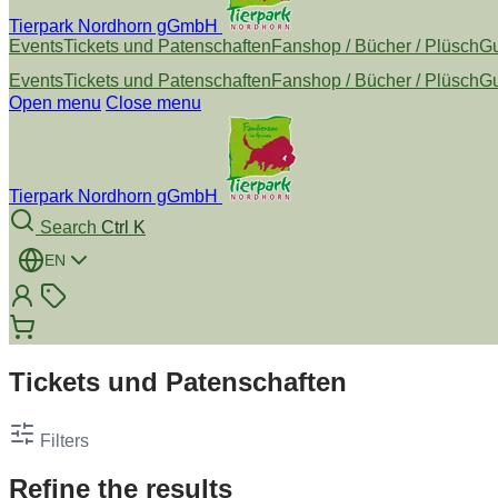
Tierpark Nordhorn gGmbH
Events
Tickets und Patenschaften
Fanshop / Bücher / Plüsch
Gu
Events
Tickets und Patenschaften
Fanshop / Bücher / Plüsch
Gu
Open menu
Close menu
Tierpark Nordhorn gGmbH
Search
Ctrl K
EN
Tickets und Patenschaften
Filters
Refine the results