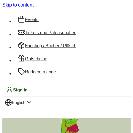
Skip to content
Events
Tickets und Patenschaften
Fanshop / Bücher / Plüsch
Gutscheine
Redeem a code
Sign in
English