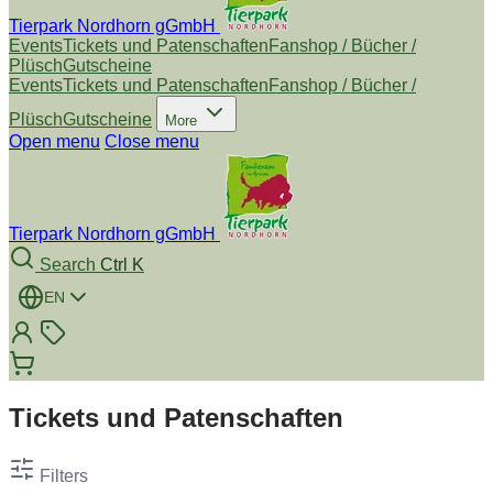
Tierpark Nordhorn gGmbH
Events
Tickets und Patenschaften
Fanshop / Bücher /
Plüsch
Gutscheine
Events
Tickets und Patenschaften
Fanshop / Bücher /
Plüsch
Gutscheine
More
Open menu
Close menu
Tierpark Nordhorn gGmbH
Search
Ctrl K
EN
Tickets und Patenschaften
Filters