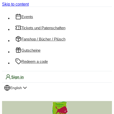
Skip to content
Events
Tickets und Patenschaften
Fanshop / Bücher / Plüsch
Gutscheine
Redeem a code
Sign in
English