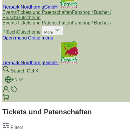
Tierpark Nordhorn gGmbH
Events
Tickets und Patenschaften
Fanshop / Bücher /
Plüsch
Gutscheine
Events
Tickets und Patenschaften
Fanshop / Bücher /
Plüsch
Gutscheine
More
Open menu
Close menu
Tierpark Nordhorn gGmbH
Search
Ctrl K
EN
Tickets und Patenschaften
Filters