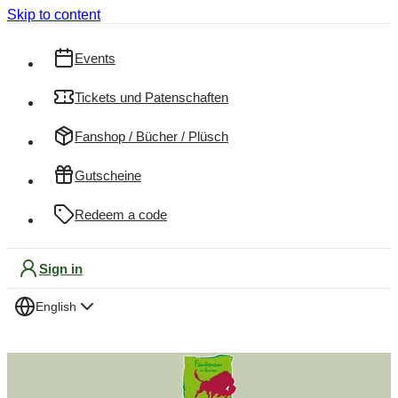
Skip to content
Events
Tickets und Patenschaften
Fanshop / Bücher / Plüsch
Gutscheine
Redeem a code
Sign in
English