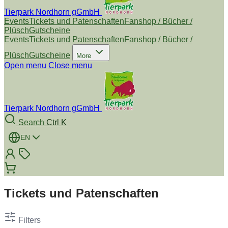
Tierpark Nordhorn gGmbH
Events
Tickets und Patenschaften
Fanshop / Bücher /
Plüsch
Gutscheine
Events
Tickets und Patenschaften
Fanshop / Bücher /
Plüsch
Gutscheine
More
Open menu
Close menu
Tierpark Nordhorn gGmbH
Search
Ctrl K
EN
Tickets und Patenschaften
Filters