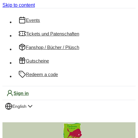
Skip to content
Events
Tickets und Patenschaften
Fanshop / Bücher / Plüsch
Gutscheine
Redeem a code
Sign in
English