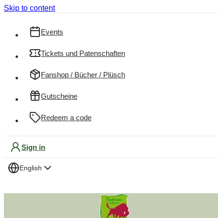
Skip to content
Events
Tickets und Patenschaften
Fanshop / Bücher / Plüsch
Gutscheine
Redeem a code
Sign in
English