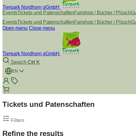
Tierpark Nordhorn gGmbH
Events
Tickets und Patenschaften
Fanshop / Bücher / Plüsch
Gu
Events
Tickets und Patenschaften
Fanshop / Bücher / Plüsch
Gu
Open menu
Close menu
Tierpark Nordhorn gGmbH
Search
Ctrl K
EN
Tickets und Patenschaften
Filters
Refine the results