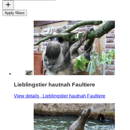
Apply filters
Lieblingstier hautnah Faultiere
View details
, Lieblingstier hautnah Faultiere