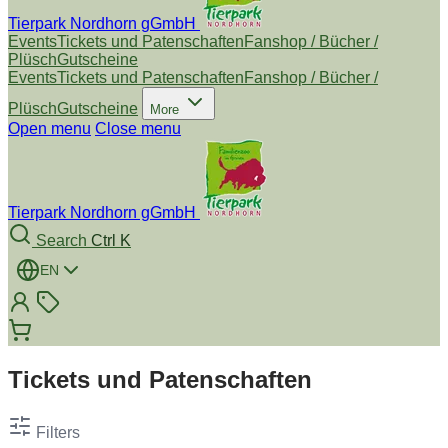
Tierpark Nordhorn gGmbH
Events
Tickets und Patenschaften
Fanshop / Bücher /
Plüsch
Gutscheine
Events
Tickets und Patenschaften
Fanshop / Bücher /
Plüsch
Gutscheine
More
Open menu
Close menu
Tierpark Nordhorn gGmbH
Search
Ctrl K
EN
Tickets und Patenschaften
Filters