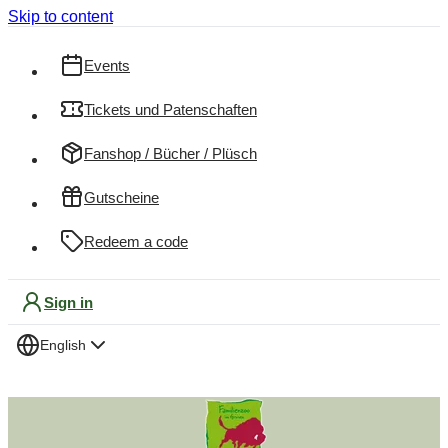
Skip to content
Events
Tickets und Patenschaften
Fanshop / Bücher / Plüsch
Gutscheine
Redeem a code
Sign in
English