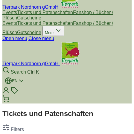
Tierpark Nordhorn gGmbH
Events
Tickets und Patenschaften
Fanshop / Bücher /
Plüsch
Gutscheine
Events
Tickets und Patenschaften
Fanshop / Bücher /
Plüsch
Gutscheine
More
Open menu
Close menu
Tierpark Nordhorn gGmbH
Search
Ctrl K
EN
Tickets und Patenschaften
Filters