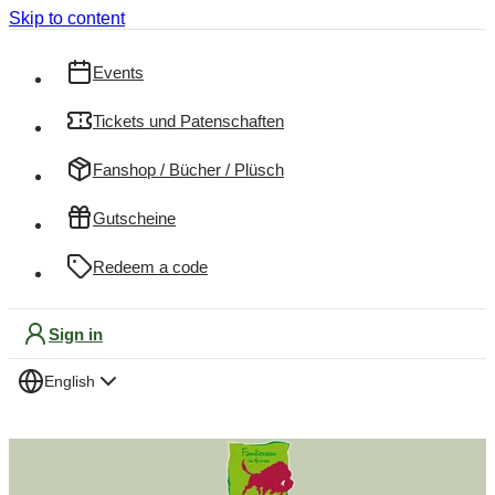
Skip to content
Events
Tickets und Patenschaften
Fanshop / Bücher / Plüsch
Gutscheine
Redeem a code
Sign in
English