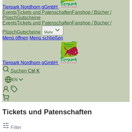
Tierpark Nordhorn gGmbH
Events
Tickets und Patenschaften
Fanshop / Bücher /
Plüsch
Gutscheine
Events
Tickets und Patenschaften
Fanshop / Bücher /
Plüsch
Gutscheine
Mehr
Menü öffnen
Menü schließen
Tierpark Nordhorn gGmbH
Suchen
Ctrl K
EN
Tickets und Patenschaften
Filter