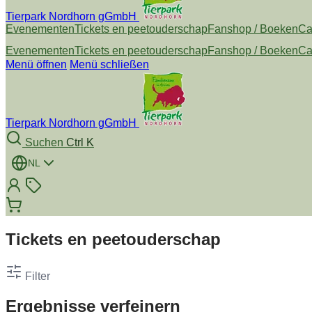
Tierpark Nordhorn gGmbH
Evenementen
Tickets en peetouderschap
Fanshop / Boeken
Ca
Evenementen
Tickets en peetouderschap
Fanshop / Boeken
Ca
Menü öffnen
Menü schließen
Tierpark Nordhorn gGmbH
Suchen
Ctrl K
NL
Tickets en peetouderschap
Filter
Ergebnisse verfeinern