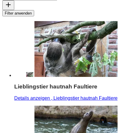
Filter anwenden
Lieblingstier hautnah Faultiere
Details anzeigen
, Lieblingstier hautnah Faultiere