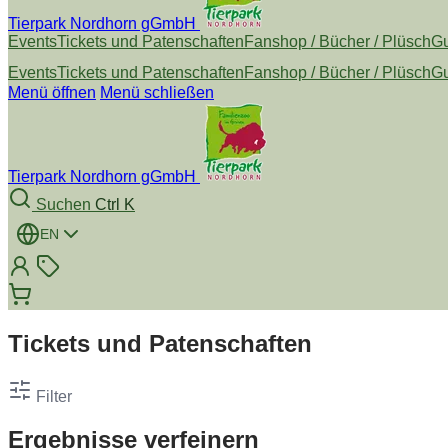
Tierpark Nordhorn gGmbH
Events
Tickets und Patenschaften
Fanshop / Bücher / Plüsch
Gu
Events
Tickets und Patenschaften
Fanshop / Bücher / Plüsch
Gu
Menü öffnen
Menü schließen
Tierpark Nordhorn gGmbH
Suchen
Ctrl K
EN
Tickets und Patenschaften
Filter
Ergebnisse verfeinern