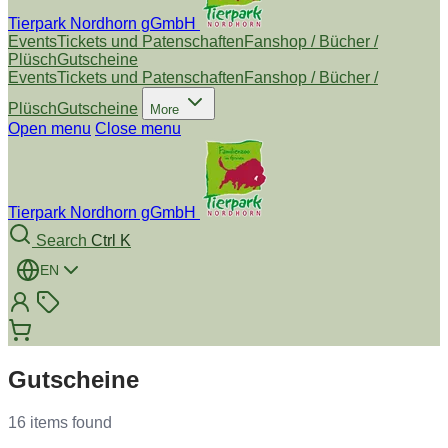
Tierpark Nordhorn gGmbH
Events
Tickets und Patenschaften
Fanshop / Bücher /
Plüsch
Gutscheine
Events
Tickets und Patenschaften
Fanshop / Bücher /
Plüsch
Gutscheine
More
Open menu
Close menu
Tierpark Nordhorn gGmbH
Search
Ctrl K
EN
Gutscheine
16 items found