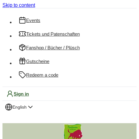
Skip to content
Events
Tickets und Patenschaften
Fanshop / Bücher / Plüsch
Gutscheine
Redeem a code
Sign in
English