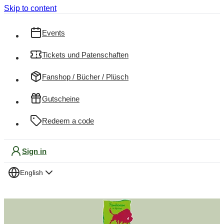
Skip to content
Events
Tickets und Patenschaften
Fanshop / Bücher / Plüsch
Gutscheine
Redeem a code
Sign in
English