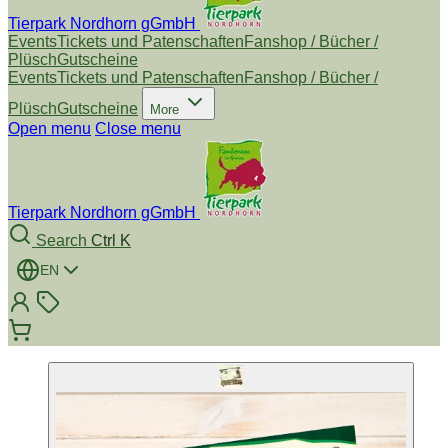
Tierpark Nordhorn gGmbH
Events
Tickets und Patenschaften
Fanshop / Bücher /
Plüsch
Gutscheine
Events
Tickets und Patenschaften
Fanshop / Bücher /
Plüsch
Gutscheine
More
Open menu
Close menu
Tierpark Nordhorn gGmbH
Search
Ctrl K
EN