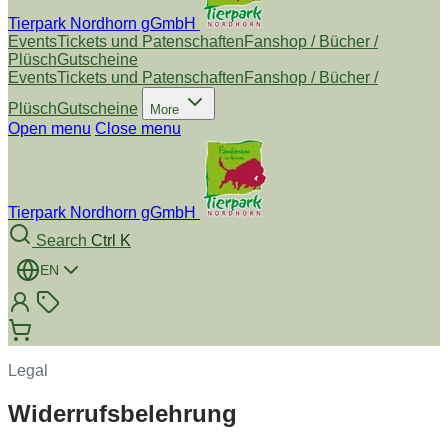
Tierpark Nordhorn gGmbH
Events
Tickets und Patenschaften
Fanshop / Bücher /
Plüsch
Gutscheine
Events
Tickets und Patenschaften
Fanshop / Bücher /
Plüsch
Gutscheine
More
Open menu
Close menu
Tierpark Nordhorn gGmbH
Search
Ctrl K
EN
Legal
Widerrufsbelehrung