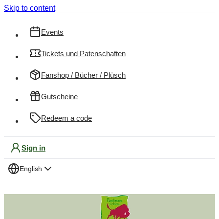
Skip to content
Events
Tickets und Patenschaften
Fanshop / Bücher / Plüsch
Gutscheine
Redeem a code
Sign in
English