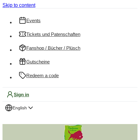
Skip to content
Events
Tickets und Patenschaften
Fanshop / Bücher / Plüsch
Gutscheine
Redeem a code
Sign in
English