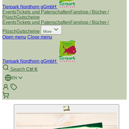
Tierpark Nordhorn gGmbH
Events
Tickets und Patenschaften
Fanshop / Bücher /
Plüsch
Gutscheine
Events
Tickets und Patenschaften
Fanshop / Bücher /
Plüsch
Gutscheine
More
Open menu
Close menu
Tierpark Nordhorn gGmbH
Search
Ctrl K
EN