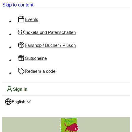
Skip to content
Events
Tickets und Patenschaften
Fanshop / Bücher / Plüsch
Gutscheine
Redeem a code
Sign in
English