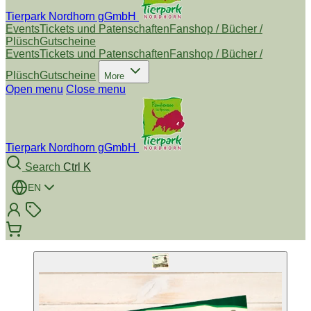
Tierpark Nordhorn gGmbH
Events
Tickets und Patenschaften
Fanshop / Bücher /
Plüsch
Gutscheine
Events
Tickets und Patenschaften
Fanshop / Bücher /
Plüsch
Gutscheine
More
Open menu
Close menu
Tierpark Nordhorn gGmbH
Search
Ctrl K
EN