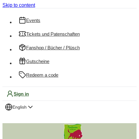
Skip to content
Events
Tickets und Patenschaften
Fanshop / Bücher / Plüsch
Gutscheine
Redeem a code
Sign in
English