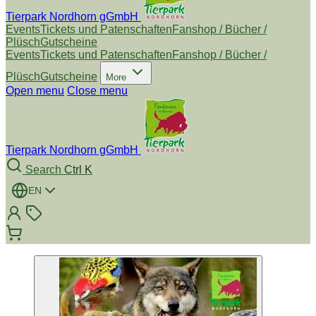
Tierpark Nordhorn gGmbH
Events
Tickets und Patenschaften
Fanshop / Bücher /
Plüsch
Gutscheine
Events
Tickets und Patenschaften
Fanshop / Bücher /
Plüsch
Gutscheine
More
Open menu
Close menu
Tierpark Nordhorn gGmbH
Search
Ctrl K
EN