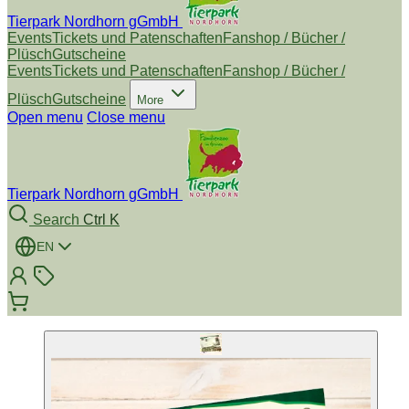
Tierpark Nordhorn gGmbH
Events
Tickets und Patenschaften
Fanshop / Bücher /
Plüsch
Gutscheine
Events
Tickets und Patenschaften
Fanshop / Bücher /
Plüsch
Gutscheine
More
Open menu
Close menu
Tierpark Nordhorn gGmbH
Search
Ctrl K
EN