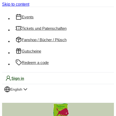
Skip to content
Events
Tickets und Patenschaften
Fanshop / Bücher / Plüsch
Gutscheine
Redeem a code
Sign in
English