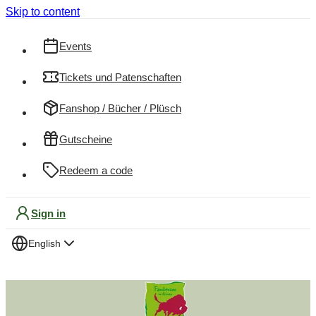
Skip to content
Events
Tickets und Patenschaften
Fanshop / Bücher / Plüsch
Gutscheine
Redeem a code
Sign in
English