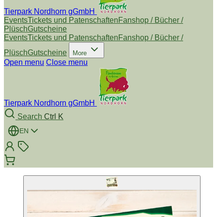
Tierpark Nordhorn gGmbH
Events
Tickets und Patenschaften
Fanshop / Bücher /
Plüsch
Gutscheine
Events
Tickets und Patenschaften
Fanshop / Bücher /
Plüsch
Gutscheine
More
Open menu
Close menu
Tierpark Nordhorn gGmbH
Search
Ctrl K
EN