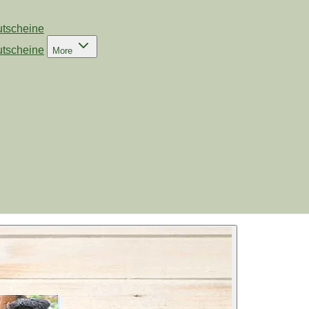
tscheine
tscheine
More