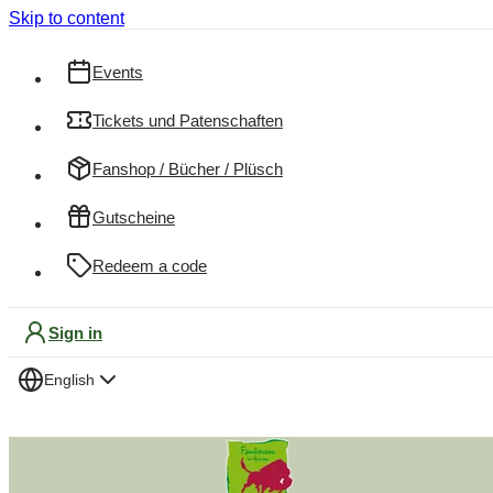
Skip to content
Events
Tickets und Patenschaften
Fanshop / Bücher / Plüsch
Gutscheine
Redeem a code
Sign in
English