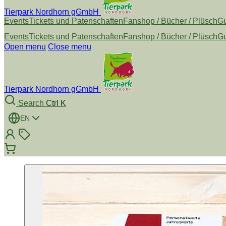
Tierpark Nordhorn gGmbH
Events
Tickets und Patenschaften
Fanshop / Bücher / Plüsch
Gu
Events
Tickets und Patenschaften
Fanshop / Bücher / Plüsch
Gu
Open menu
Close menu
Tierpark Nordhorn gGmbH
Search
Ctrl K
EN