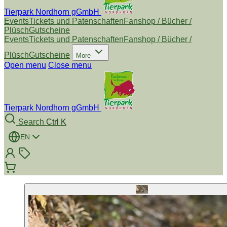
Tierpark Nordhorn gGmbH
Events
Tickets und Patenschaften
Fanshop / Bücher /
Plüsch
Gutscheine
Events
Tickets und Patenschaften
Fanshop / Bücher /
Plüsch
Gutscheine
More
Open menu
Close menu
Tierpark Nordhorn gGmbH
Search
Ctrl K
EN