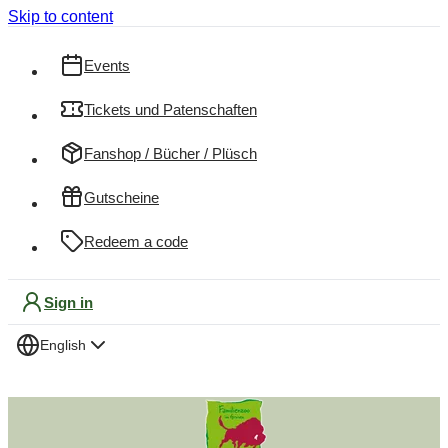
Skip to content
Events
Tickets und Patenschaften
Fanshop / Bücher / Plüsch
Gutscheine
Redeem a code
Sign in
English