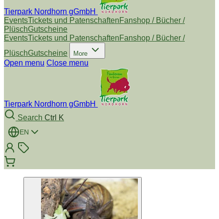
Tierpark Nordhorn gGmbH
Events
Tickets und Patenschaften
Fanshop / Bücher /
Plüsch
Gutscheine
Events
Tickets und Patenschaften
Fanshop / Bücher /
Plüsch
Gutscheine
More
Open menu
Close menu
Tierpark Nordhorn gGmbH
Search
Ctrl K
EN