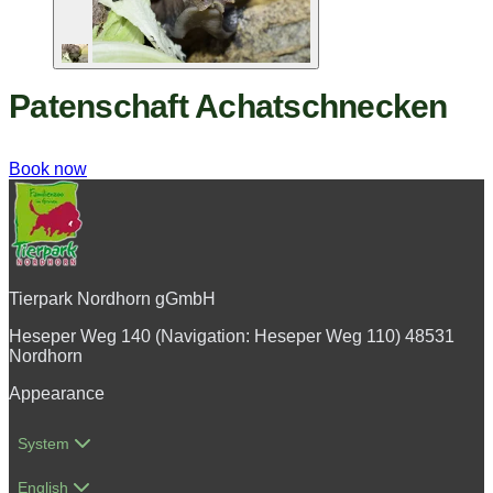
Patenschaft Achatschnecken
Book now
Tierpark Nordhorn gGmbH
Heseper Weg 140 (Navigation: Heseper Weg 110) 48531
Nordhorn
Appearance
System
English