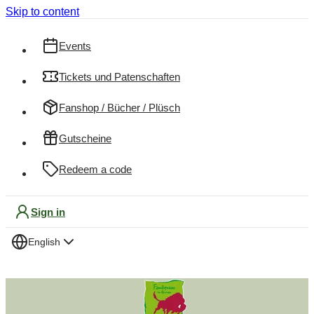
Skip to content
Events
Tickets und Patenschaften
Fanshop / Bücher / Plüsch
Gutscheine
Redeem a code
Sign in
English