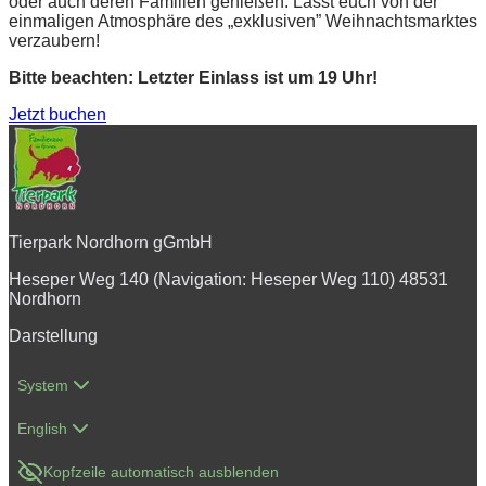
oder auch deren Familien genießen. Lasst euch von der
einmaligen Atmosphäre des „exklusiven” Weihnachtsmarktes
verzaubern!
Bitte beachten: Letzter Einlass ist um 19 Uhr!
Jetzt buchen
Tierpark Nordhorn gGmbH
Heseper Weg 140 (Navigation: Heseper Weg 110) 48531
Nordhorn
Darstellung
System
English
Kopfzeile automatisch ausblenden