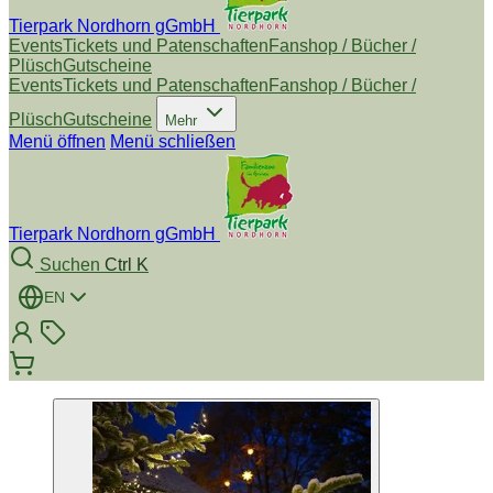
Tierpark Nordhorn gGmbH
Events
Tickets und Patenschaften
Fanshop / Bücher /
Plüsch
Gutscheine
Events
Tickets und Patenschaften
Fanshop / Bücher /
Plüsch
Gutscheine
Mehr
Menü öffnen
Menü schließen
Tierpark Nordhorn gGmbH
Suchen
Ctrl K
EN