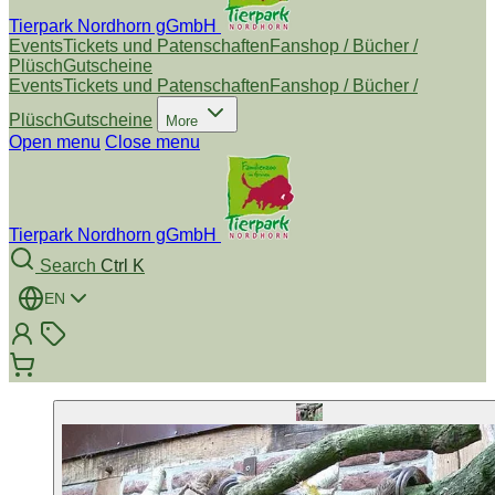
Tierpark Nordhorn gGmbH
Events
Tickets und Patenschaften
Fanshop / Bücher /
Plüsch
Gutscheine
Events
Tickets und Patenschaften
Fanshop / Bücher /
Plüsch
Gutscheine
More
Open menu
Close menu
Tierpark Nordhorn gGmbH
Search
Ctrl K
EN