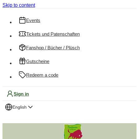
Skip to content
Events
Tickets und Patenschaften
Fanshop / Bücher / Plüsch
Gutscheine
Redeem a code
Sign in
English