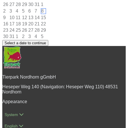
26
27
28
29
30
31
1
2
3
4
5
6
7
8
9
10
11
12
13
14
15
16
17
18
19
20
21
22
23
24
25
26
27
28
29
30
31
1
2
3
4
5
Select a date to continue
Tierpark Nordhorn gGmbH
Heseper Weg 140 (Navigation: Heseper Weg 110) 48531
Nordhorn
Appearance
System
English