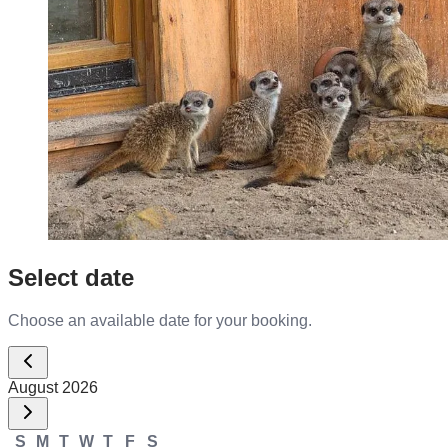
Select date
Choose an available date for your booking.
August 2026
S
M
T
W
T
F
S