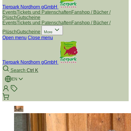
Tierpark Nordhorn gGmbH
Events
Tickets und Patenschaften
Fanshop / Bücher /
Plüsch
Gutscheine
Events
Tickets und Patenschaften
Fanshop / Bücher /
Plüsch
Gutscheine
More
Open menu
Close menu
Tierpark Nordhorn gGmbH
Search
Ctrl K
EN