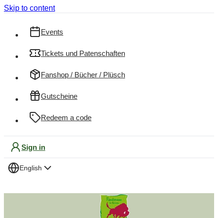
Skip to content
Events
Tickets und Patenschaften
Fanshop / Bücher / Plüsch
Gutscheine
Redeem a code
Sign in
English