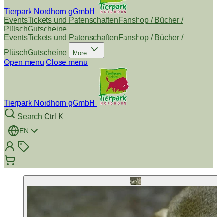
Tierpark Nordhorn gGmbH
Events
Tickets und Patenschaften
Fanshop / Bücher /
Plüsch
Gutscheine
Events
Tickets und Patenschaften
Fanshop / Bücher /
Plüsch
Gutscheine
More
Open menu
Close menu
Tierpark Nordhorn gGmbH
Search
Ctrl K
EN