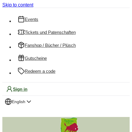
Skip to content
Events
Tickets und Patenschaften
Fanshop / Bücher / Plüsch
Gutscheine
Redeem a code
Sign in
English