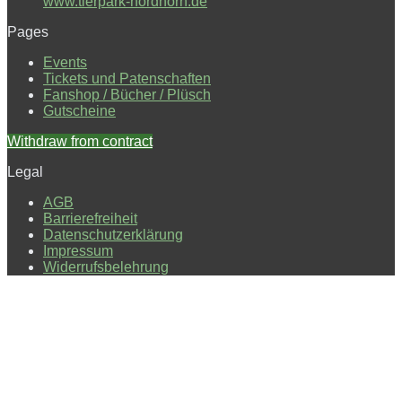
www.tierpark-nordhorn.de
Pages
Events
Tickets und Patenschaften
Fanshop / Bücher / Plüsch
Gutscheine
Withdraw from contract
Legal
AGB
Barrierefreiheit
Datenschutzerklärung
Impressum
Widerrufsbelehrung