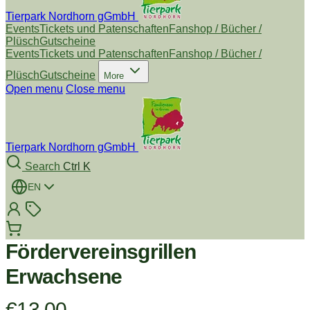
Tierpark Nordhorn gGmbH
Events
Tickets und Patenschaften
Fanshop / Bücher /
Plüsch
Gutscheine
Events
Tickets und Patenschaften
Fanshop / Bücher /
Plüsch
Gutscheine
More
Open menu
Close menu
Tierpark Nordhorn gGmbH
Search
Ctrl K
EN
Fördervereinsgrillen
Erwachsene
€13,00