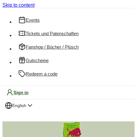
Skip to content
Events
Tickets und Patenschaften
Fanshop / Bücher / Plüsch
Gutscheine
Redeem a code
Sign in
English