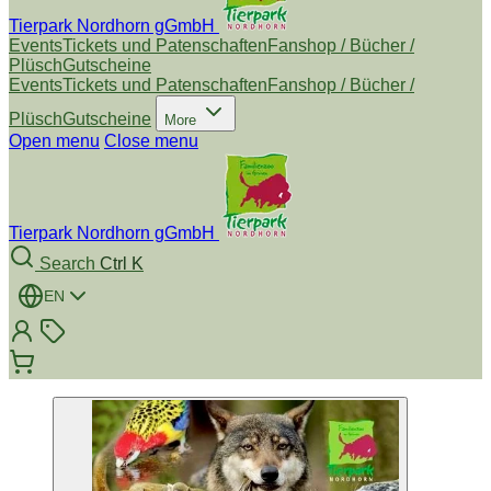
Tierpark Nordhorn gGmbH
Events
Tickets und Patenschaften
Fanshop / Bücher /
Plüsch
Gutscheine
Events
Tickets und Patenschaften
Fanshop / Bücher /
Plüsch
Gutscheine
More
Open menu
Close menu
Tierpark Nordhorn gGmbH
Search
Ctrl K
EN