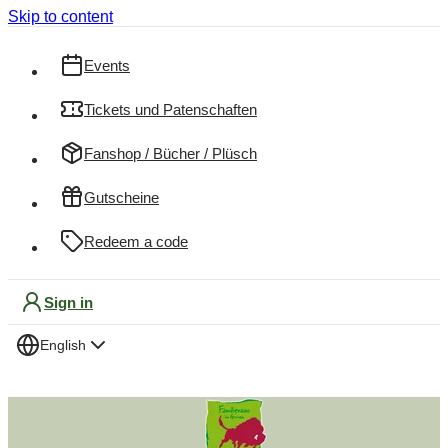
Skip to content
Events
Tickets und Patenschaften
Fanshop / Bücher / Plüsch
Gutscheine
Redeem a code
Sign in
English