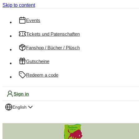
Skip to content
Events
Tickets und Patenschaften
Fanshop / Bücher / Plüsch
Gutscheine
Redeem a code
Sign in
English