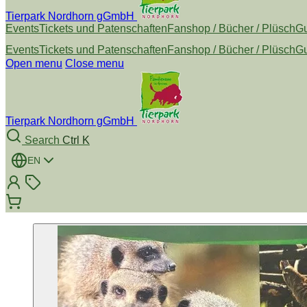
Tierpark Nordhorn gGmbH
Events
Tickets und Patenschaften
Fanshop / Bücher / Plüsch
Gu
Events
Tickets und Patenschaften
Fanshop / Bücher / Plüsch
Gu
Open menu
Close menu
Tierpark Nordhorn gGmbH
Search
Ctrl K
EN