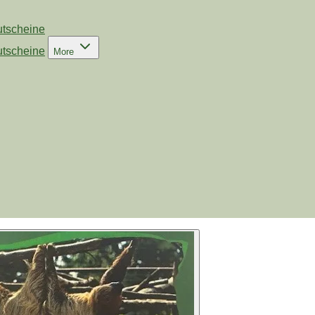
tscheine
tscheine
More