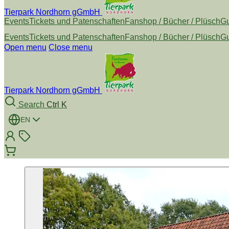
Tierpark Nordhorn gGmbH
Events
Tickets und Patenschaften
Fanshop / Bücher / Plüsch
Gu
Events
Tickets und Patenschaften
Fanshop / Bücher / Plüsch
Gu
Open menu
Close menu
Tierpark Nordhorn gGmbH
Search
Ctrl K
EN