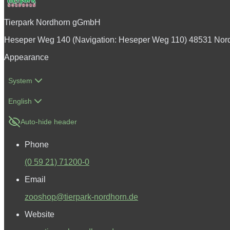
Tierpark Nordhorn gGmbH
Heseper Weg 140 (Navigation: Heseper Weg 110) 48531 Nor
Appearance
System
English
Auto-hide header
Phone
(0 59 21) 71200-0
Email
zooshop@tierpark-nordhorn.de
Website