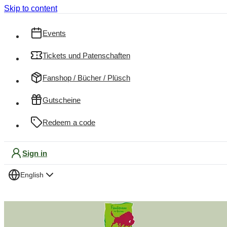
Skip to content
Events
Tickets und Patenschaften
Fanshop / Bücher / Plüsch
Gutscheine
Redeem a code
Sign in
English