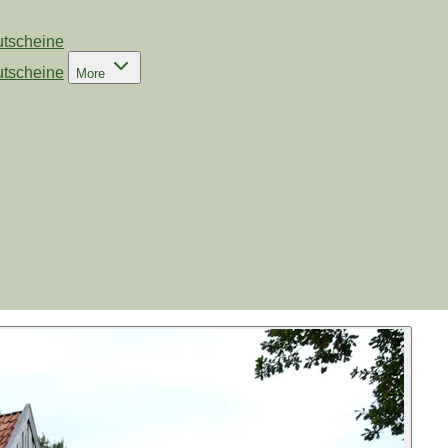
tscheine
tscheine
More