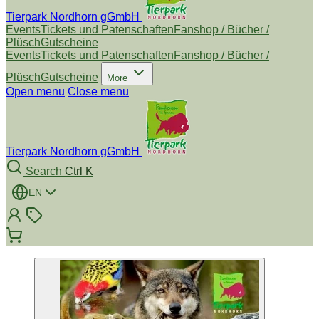
Tierpark Nordhorn gGmbH
Events
Tickets und Patenschaften
Fanshop / Bücher /
Plüsch
Gutscheine
Events
Tickets und Patenschaften
Fanshop / Bücher /
Plüsch
Gutscheine
More
Open menu
Close menu
Tierpark Nordhorn gGmbH
Search
Ctrl K
EN