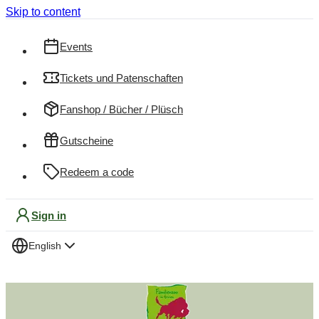
Skip to content
Events
Tickets und Patenschaften
Fanshop / Bücher / Plüsch
Gutscheine
Redeem a code
Sign in
English