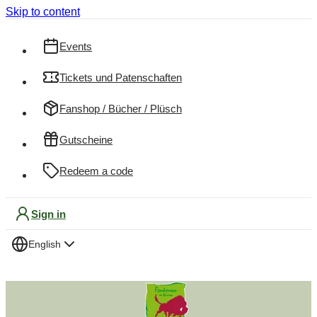
Skip to content
Events
Tickets und Patenschaften
Fanshop / Bücher / Plüsch
Gutscheine
Redeem a code
Sign in
English