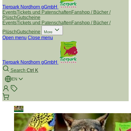
Tierpark Nordhorn gGmbH
Events
Tickets und Patenschaften
Fanshop / Bücher /
Plüsch
Gutscheine
Events
Tickets und Patenschaften
Fanshop / Bücher /
Plüsch
Gutscheine
More
Open menu
Close menu
Tierpark Nordhorn gGmbH
Search
Ctrl K
EN