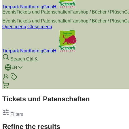
Tierpark Nordhorn gGmbH
Events
Tickets und Patenschaften
Fanshop / Bücher / Plüsch
Gu
Events
Tickets und Patenschaften
Fanshop / Bücher / Plüsch
Gu
Open menu
Close menu
Tierpark Nordhorn gGmbH
Search
Ctrl K
EN
Tickets und Patenschaften
Filters
Refine the results