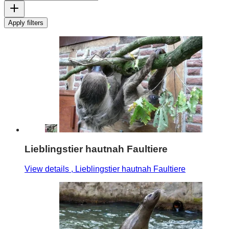
Apply filters
Lieblingstier hautnah Faultiere
View details
, Lieblingstier hautnah Faultiere