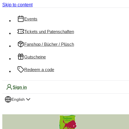
Skip to content
Events
Tickets und Patenschaften
Fanshop / Bücher / Plüsch
Gutscheine
Redeem a code
Sign in
English