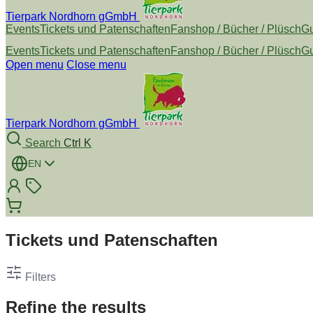
Tierpark Nordhorn gGmbH
Events
Tickets und Patenschaften
Fanshop / Bücher / Plüsch
Gu
Events
Tickets und Patenschaften
Fanshop / Bücher / Plüsch
Gu
Open menu
Close menu
Tierpark Nordhorn gGmbH
Search
Ctrl K
EN
Tickets und Patenschaften
Filters
Refine the results