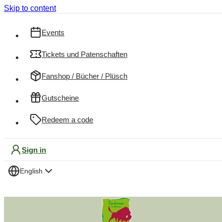
Skip to content
Events
Tickets und Patenschaften
Fanshop / Bücher / Plüsch
Gutscheine
Redeem a code
Sign in
English