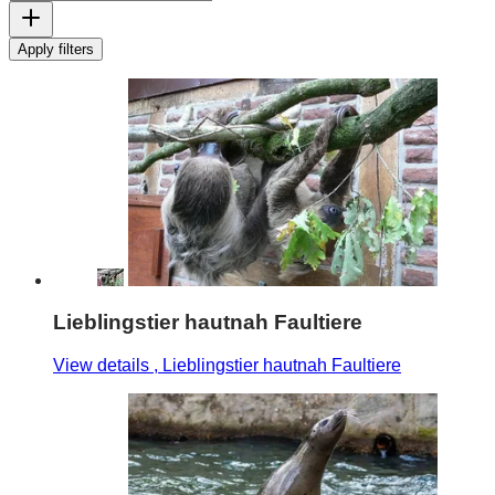
Apply filters
Lieblingstier hautnah Faultiere
View details
, Lieblingstier hautnah Faultiere