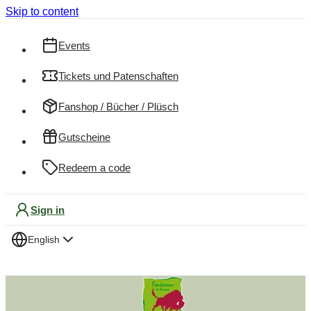
Skip to content
Events
Tickets und Patenschaften
Fanshop / Bücher / Plüsch
Gutscheine
Redeem a code
Sign in
English