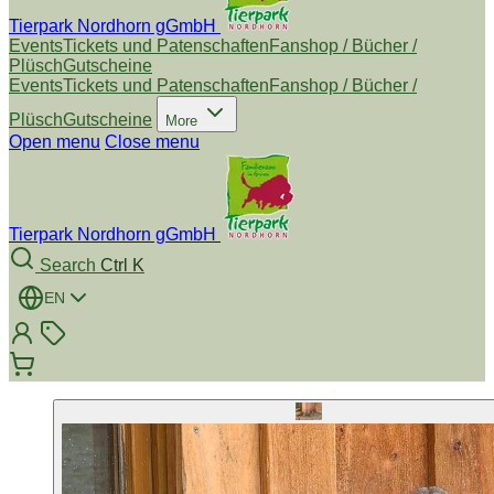
Tierpark Nordhorn gGmbH
Events
Tickets und Patenschaften
Fanshop / Bücher /
Plüsch
Gutscheine
Events
Tickets und Patenschaften
Fanshop / Bücher /
Plüsch
Gutscheine
More
Open menu
Close menu
Tierpark Nordhorn gGmbH
Search
Ctrl K
EN