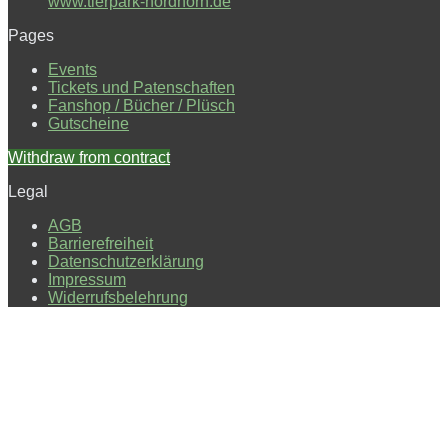
www.tierpark-nordhorn.de
Pages
Events
Tickets und Patenschaften
Fanshop / Bücher / Plüsch
Gutscheine
Withdraw from contract
Legal
AGB
Barrierefreiheit
Datenschutzerklärung
Impressum
Widerrufsbelehrung