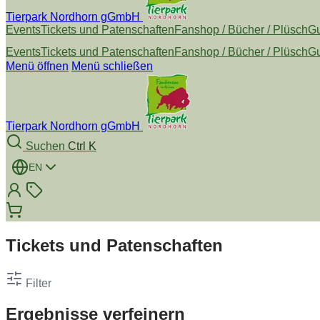
Tierpark Nordhorn gGmbH
Events
Tickets und Patenschaften
Fanshop / Bücher / Plüsch
Gu
Events
Tickets und Patenschaften
Fanshop / Bücher / Plüsch
Gu
Menü öffnen
Menü schließen
Tierpark Nordhorn gGmbH
Suchen
Ctrl K
EN
Tickets und Patenschaften
Filter
Ergebnisse verfeinern