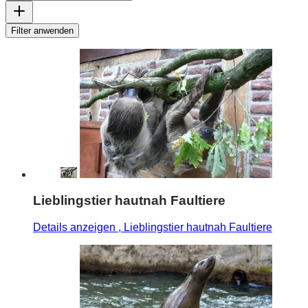
Filter anwenden
Lieblingstier hautnah Faultiere
Details anzeigen
, Lieblingstier hautnah Faultiere